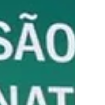
noite exclusiva de cocktail e networking no
Hotel Renaissance, em São Paulo. Para o
evento foram convidados representantes de
câmaras de comércio, embaixadas,
consulados e instituições parceiras, em um
ambiente voltado ao fortalecimento das
relações internacionais e ao estímulo de
novas oportunidades de cooperação entre