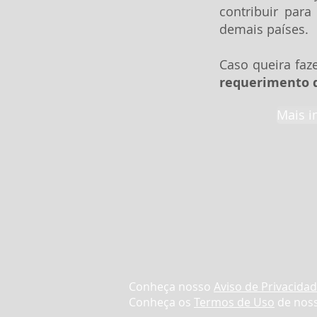
contribuir para
demais países.
Caso queira faz
requerimento d
Mais i
Conheça nosso
Aviso de Privacida
Conheça os
Termos de Uso
de noss