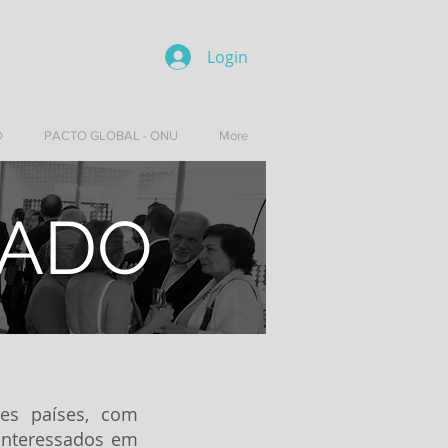
Login
O
PACTO GLOBAL - ONU
More
IADO
tes países, com
 interessados em