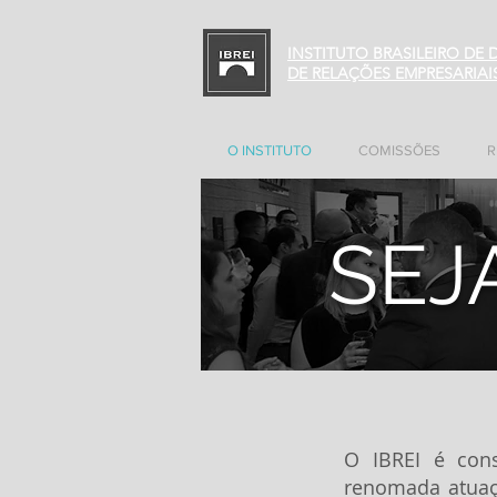
INSTITUTO BRASILEIRO DE
DE RELAÇÕES EMPRESARIAI
O INSTITUTO
COMISSÕES
R
SEJ
O IBREI é cons
renomada atua