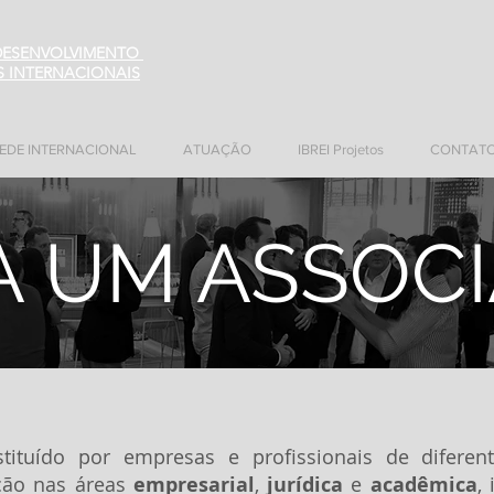
 DESENVOLVIMENTO
S INTERNACIONAIS
EDE INTERNACIONAL
ATUAÇÃO
IBREI Projetos
CONTAT
A UM ASSOC
tituído por empresas e profissionais de diferen
ção nas áreas
empresarial
,
jurídica
e
acadêmica
,