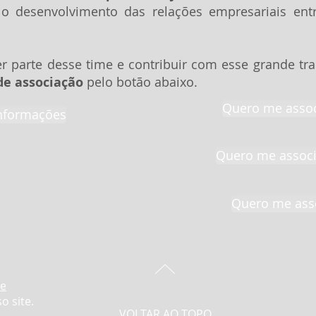
 o desenvolvimento das relações empresariais ent
er parte desse time e contribuir com esse grande tra
e associação
pelo botão abaixo.
Quero me associ
nformações
Quero me associa
Quero me asso
de
o site.
VOLTAR AO TOPO