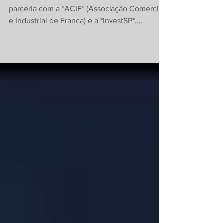
2025 em São Paulo
No dia 10 de outubro de 2024, o *IBREI*, em
parceria com a *ACIF* (Associação Comercial
e Industrial de Franca) e a *InvestSP*,
realizou...