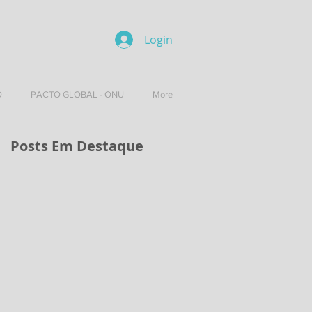
Login
O
PACTO GLOBAL - ONU
More
Posts Em Destaque
?