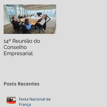
14ª Reunião do
7ª Reunião do
Conselho
Conselho
Empresarial
Empresarial do IBREI
Destaca Palestras d
Alto Nível
Posts Recentes
Festa Nacional da
França