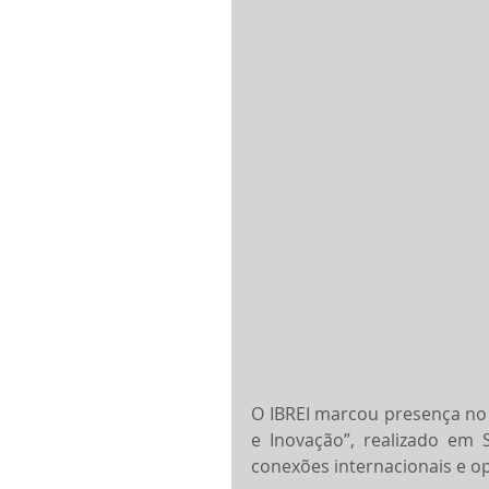
O IBREI marcou presença no 
e Inovação”, realizado em
conexões internacionais e op