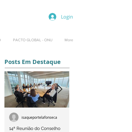
Login
O
PACTO GLOBAL - ONU
More
Posts Em Destaque
isaqueportelafonseca
Rúbia Costa Machado
14ª Reunião do Conselho
7ª Reunião do Conselho