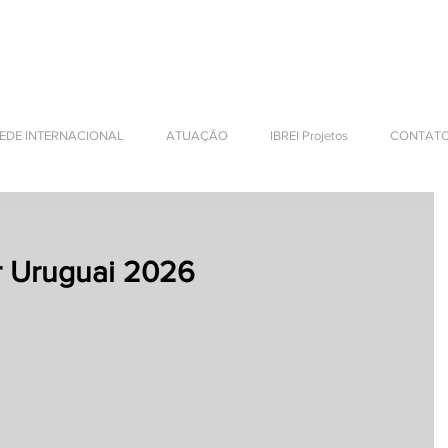
 DESENVOLVIMENTO
S INTERNACIONAIS
EDE INTERNACIONAL
ATUAÇÃO
IBREI Projetos
CONTAT
r Uruguai 2026