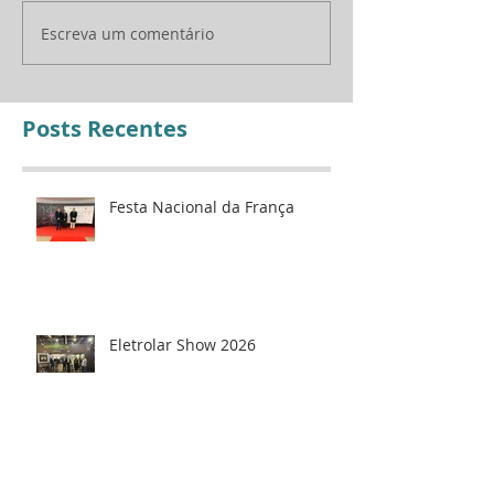
Eletrolar Show 2026
Jantar de Gala 
Escreva um comentário
Posts Recentes
Festa Nacional da França
Eletrolar Show 2026
Jantar de Gala 2026