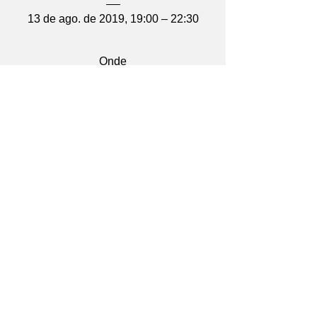
13 de ago. de 2019, 19:00 – 22:30
Onde
Espaço Kaza Fendi
, 
R. Fernão Dias, 238 - Pinheiros, São 
Paulo - SP, 05427-000, Brasil
Informações
VOLTAR AO TOPO
Conheça nosso
Aviso de Privacidade
Conheça os
Termos de Uso
de nosso site.