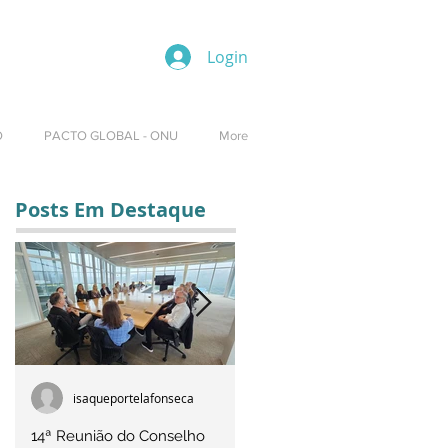
Login
O
PACTO GLOBAL - ONU
More
Posts Em Destaque
isaqueportelafonseca
Rúbia Costa Machado
14ª Reunião do Conselho
7ª Reunião do Conselho