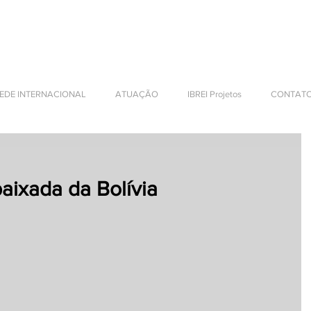
 DESENVOLVIMENTO
S INTERNACIONAIS
EDE INTERNACIONAL
ATUAÇÃO
IBREI Projetos
CONTAT
ixada da Bolívia