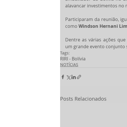
alavancar investimentos no m
Participaram da reunião, igu
como 
Windson Hernani Lim
Dentre as várias ações que 
um grande evento conjunto s
Tags:
RI
RI - Bolívia
NOTÍCIAS
Posts Relacionados