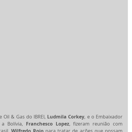
 Oil & Gas do IBREI, 
Ludmila Corkey
, e o Embaixador 
 a Bolívia, 
Franchesco Lopez
, fizeram reunião com 
sil, 
Wilfredo Rojo
 para tratar de ações que possam 